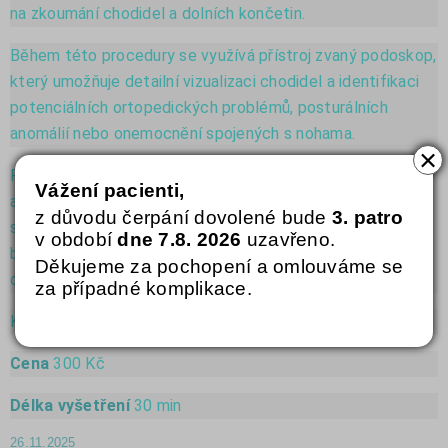
na zkoumání chodidel a dolních končetin.
Během této procedury se využívá přístroj zvaný podoskop,
který umožňuje detailní vizualizaci chodidel a identifikaci
potenciálních ortopedických problémů, posturálních
anomálií nebo onemocnění spojených s nohama.
×
Podoskopické vyšetření může být užitečné pro prevenci
Vážení pacienti,
a diagnostiku různých patologií, zejména u jedinců
z důvodu čerpání dovolené bude
3. patro
s bolestmi nohou, chodidly nebo problémy s chůzí. Je to
v období
dne 7.8. 2026
uzavřeno.
bezbolestná a neinvazivní metoda, která přispívá k péči
Děkujeme za pochopení a omlouváme se
o zdraví dolních končetin.
za případné komplikace.
Krásný dárek. Voucher dostanete u nás na recepci.
Cena
300 Kč
Délka vyšetření
30 min
26.11.2025