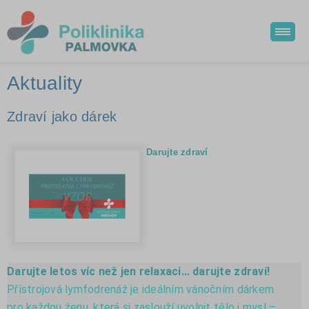
Aktuality
Zdraví jako dárek
Darujte zdraví
Darujte letos víc než jen relaxaci… darujte zdraví!
Přístrojová lymfodrenáž je ideálním vánočním dárkem
pro každou ženu, která si zaslouží uvolnit tělo i mysl –