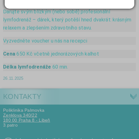
K
rásný dárek
, který potěší i prospívá
Darujte svým blízkým (nebo sobě) profesionální
lymfodrenáž – dárek, který potěší hned dvakrát: krásným
relaxem a zlepšením zdravotního stavu.
Vyzvedněte voucher u nás na recepci
Cena
650 Kč včetně jednorázových kalhot
Délka lymfodrenáže
60 min.
26.11.2025
KONTAKTY
Poliklinika Palmovka
Zenklova 340/22
180 00 Praha 8 - Libeň
3.patro